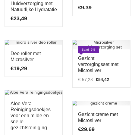
Huidverzorging met
€
9,39
Natuurlijke Hydratatie
€
23,49
Sale! -5%
Deo roller met
Gezicht
Microsilver
verzorgingsset met
€
19,29
Microsilver
Oorspronkelijk
Huidige
€
57,28
€
54,42
prijs
prijs
was:
is:
€57,28.
€54,42.
Aloe Vera
Reinigingsdoekjes
Gezicht creme met
voor een milde en
Microsilver
snelle
gezichtsreiniging
€
29,69