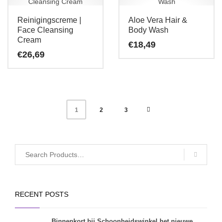
Reinigingscreme |
Aloe Vera Hair &
Face Cleansing
Body Wash
Cream
€
18,49
€
26,69
2
3
1
RECENT POSTS
Binnenkort bij Schoonheidswinkel het nieuwe