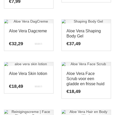
€
7,99
Aloe Vera Dagcreme
Aloe Vera Shaping
Body Gel
€
32,29
€
37,49
Gewaardeerd
5.00
uit 5
Aloe Vera Skin lotion
Aloe Vera Face
Scrub voor een
gladde en frisse huid
€
18,49
Gewaardeerd
€
18,49
5.00
uit 5