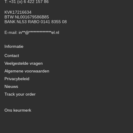
T: +31 (o) 6 422 157 86
KVK17216634
BTW NL001679586B85
BANK NL53 RABO 0141 8355 08
E-mail:
in
**
@
***************
el.nl
Informatie
Contact
Veelgestelde vragen
Algemene voorwaarden
Privacybeleid
Nieuws
Track your order
Ons keurmerk