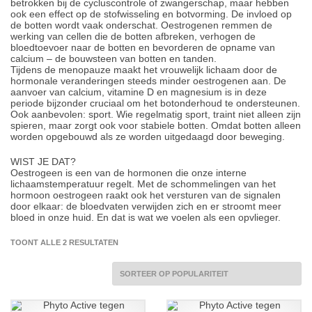
betrokken bij de cycluscontrole of zwangerschap, maar hebben
ook een effect op de stofwisseling en botvorming. De invloed op
de botten wordt vaak onderschat. Oestrogenen remmen de
werking van cellen die de botten afbreken, verhogen de
bloedtoevoer naar de botten en bevorderen de opname van
calcium – de bouwsteen van botten en tanden.
Tijdens de menopauze maakt het vrouwelijk lichaam door de
hormonale veranderingen steeds minder oestrogenen aan. De
aanvoer van calcium, vitamine D en magnesium is in deze
periode bijzonder cruciaal om het botonderhoud te ondersteunen.
Ook aanbevolen: sport. Wie regelmatig sport, traint niet alleen zijn
spieren, maar zorgt ook voor stabiele botten. Omdat botten alleen
worden opgebouwd als ze worden uitgedaagd door beweging.
WIST JE DAT?
Oestrogeen is een van de hormonen die onze interne
lichaamstemperatuur regelt. Met de schommelingen van het
hormoon oestrogeen raakt ook het versturen van de signalen
door elkaar: de bloedvaten verwijden zich en er stroomt meer
bloed in onze huid. En dat is wat we voelen als een opvlieger.
GESORTEERD
TOONT ALLE 2 RESULTATEN
OP
POPULARITEIT