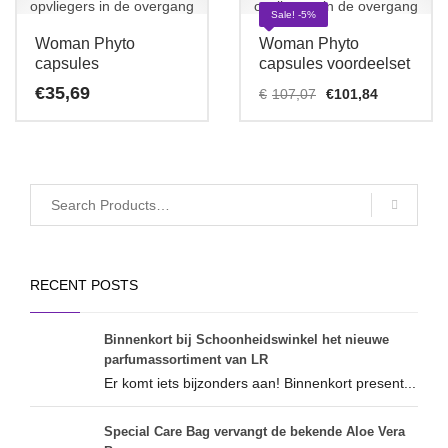
Sale! -5%
Woman Phyto
Woman Phyto
capsules
capsules voordeelset
Oorspronkelij
Huidige
€
35,69
€
107,07
€
101,84
prijs
prijs
was:
is:
€107,07.
€101,84.
RECENT POSTS
Binnenkort bij Schoonheidswinkel het nieuwe
parfumassortiment van LR
Er komt iets bijzonders aan! Binnenkort present...
Special Care Bag vervangt de bekende Aloe Vera