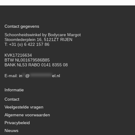
Contact gegevens
Schoonheidswinkel by Bodycare Margot
Stoomlederplein 16, 5121ZT RIJEN
T: +31 (o) 6 422 157 86
KVK17216634
BTW NL001679586B85
BANK NL53 RABO 0141 8355 08
E-mail:
in
**
@
***************
el.nl
Informatie
Contact
Veelgestelde vragen
Algemene voorwaarden
Privacybeleid
Nieuws