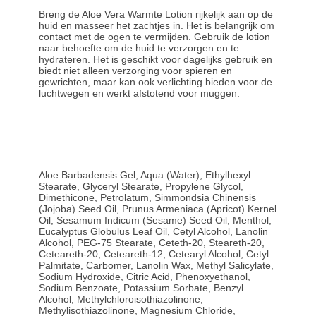
Breng de Aloe Vera Warmte Lotion rijkelijk aan op de
huid en masseer het zachtjes in. Het is belangrijk om
contact met de ogen te vermijden. Gebruik de lotion
naar behoefte om de huid te verzorgen en te
hydrateren. Het is geschikt voor dagelijks gebruik en
biedt niet alleen verzorging voor spieren en
gewrichten, maar kan ook verlichting bieden voor de
luchtwegen en werkt afstotend voor muggen.
Aloe Barbadensis Gel, Aqua (Water), Ethylhexyl
Stearate, Glyceryl Stearate, Propylene Glycol,
Dimethicone, Petrolatum, Simmondsia Chinensis
(Jojoba) Seed Oil, Prunus Armeniaca (Apricot) Kernel
Oil, Sesamum Indicum (Sesame) Seed Oil, Menthol,
Eucalyptus Globulus Leaf Oil, Cetyl Alcohol, Lanolin
Alcohol, PEG-75 Stearate, Ceteth-20, Steareth-20,
Ceteareth-20, Ceteareth-12, Cetearyl Alcohol, Cetyl
Palmitate, Carbomer, Lanolin Wax, Methyl Salicylate,
Sodium Hydroxide, Citric Acid, Phenoxyethanol,
Sodium Benzoate, Potassium Sorbate, Benzyl
Alcohol, Methylchloroisothiazolinone,
Methylisothiazolinone, Magnesium Chloride,