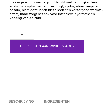
massage en huidverzorging. Verrijkt met natuurlijke oliën
zoals
Eucalyptus
, wintergroen, olijf, jojoba, abrikozenpit en
sesam, biedt deze lotion niet alleen een verzorgend warmte-
effect, maar zorgt het ook voor intensieve hydratatie en
voeding van de huid.
Aloe
Vera
Warmte
Lotion
|
TOEVOEGEN AAN WINKELWAGEN
Thermo
Lotion
|
Natuurlijke
Huidverzorging
aantal
BESCHRIJVING
INGREDIËNTEN