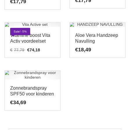
€
17,79
€
17,79
Sale! -5%
Vitamine boost Vita
Aloe Vera Handzeep
Activ voordeelset
Navulling
Oorspronkelijke
Huidige
€
18,49
€
77,79
€
74,18
prijs
prijs
was:
is:
€77,79.
€74,18.
Zonnebrandspray
SPF50 voor kinderen
€
34,69