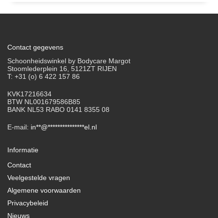
Contact gegevens
Schoonheidswinkel by Bodycare Margot
Stoomlederplein 16, 5121ZT RIJEN
T: +31 (o) 6 422 157 86
KVK17216634
BTW NL001679586B85
BANK NL53 RABO 0141 8355 08
E-mail:
in
**
@
***************
el.nl
Informatie
Contact
Veelgestelde vragen
Algemene voorwaarden
Privacybeleid
Nieuws