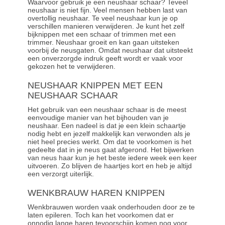
Waarvoor gebruik je een neushaar schaar? Teveel
neushaar is niet fijn. Veel mensen hebben last van
overtollig neushaar. Te veel neushaar kun je op
verschillen manieren verwijderen. Je kunt het zelf
bijknippen met een schaar of trimmen met een
trimmer. Neushaar groeit en kan gaan uitsteken
voorbij de neusgaten. Omdat neushaar dat uitsteekt
een onverzorgde indruk geeft wordt er vaak voor
gekozen het te verwijderen.
NEUSHAAR KNIPPEN MET EEN
NEUSHAAR SCHAAR
Het gebruik van een neushaar schaar is de meest
eenvoudige manier van het bijhouden van je
neushaar. Een nadeel is dat je een klein schaartje
nodig hebt en jezelf makkelijk kan verwonden als je
niet heel precies werkt. Om dat te voorkomen is het
gedeelte dat in je neus gaat afgerond. Het bijwerken
van neus haar kun je het beste iedere week een keer
uitvoeren. Zo blijven de haartjes kort en heb je altijd
een verzorgt uiterlijk.
WENKBRAUW HAREN KNIPPEN
Wenkbrauwen worden vaak onderhouden door ze te
laten
epileren
. Toch kan het voorkomen dat er
onnodig lange haren tevoorschijn komen nog voor