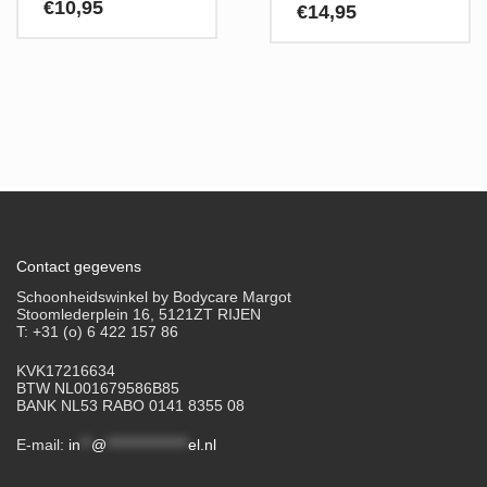
€
10,95
€
14,95
Contact gegevens
Schoonheidswinkel by Bodycare Margot
Stoomlederplein 16, 5121ZT RIJEN
T: +31 (o) 6 422 157 86
KVK17216634
BTW NL001679586B85
BANK NL53 RABO 0141 8355 08
E-mail:
in
**
@
***************
el.nl