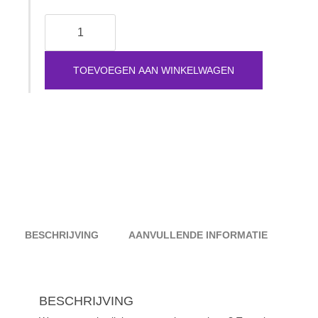
Neushaar
schaar
-
wenkbrauw
schaar
TOEVOEGEN AAN WINKELWAGEN
-
wenkbrauw
scharen
set
aantal
BESCHRIJVING
AANVULLENDE INFORMATIE
BESCHRIJVING