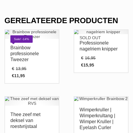
GERELATEERDE PRODUCTEN
SOLD OUT
Sale! -14%
Professionele
Brainbow
nagelriem knipper
professionele
Oorspronkeli
€
16,95
Tweezer
prijs
€
15,95
Oorspronkelijke
was:
€
13,95
Huidige
prijs
€16,95.
prijs
€
11,95
was:
Huidige
is:
€13,95.
prijs
€15,95.
is:
€11,95.
Wimperkruller |
Thee zeef met
Wimperkrultang |
deksel van
Wimper Kruller |
roestvrijstaal
Eyelash Curler