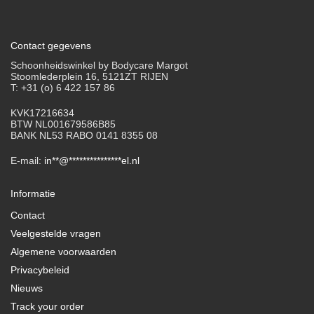
Contact gegevens
Schoonheidswinkel by Bodycare Margot
Stoomlederplein 16, 5121ZT RIJEN
T: +31 (o) 6 422 157 86
KVK17216634
BTW NL001679586B85
BANK NL53 RABO 0141 8355 08
E-mail:
in
**
@
***************
el.nl
Informatie
Contact
Veelgestelde vragen
Algemene voorwaarden
Privacybeleid
Nieuws
Track your order